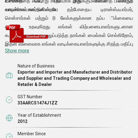
வணிகத்தை எவ்வாறு சாதகமாக பாதிக்கும் என்பதை பின்வரும்
E.Power Co., Ltd. இது எங்கள் சொந்த
காரணிகள் காட்டுகின்றன:
வாடிக்கையாளர்களிடையே தற்போதைய டிரான்ஸ்ஃபார்மர்,
சென்சார்கள் மற்றும் ரி
லேக்களுக்கான நம்ப
ிக்கையை
வளர்க்க உதவுகிறது. எங்கள் விற்பனையாளர்களுடனான
கூட்டாண்மைகளை வலுப்படுத்த நாங்கள் மைல்கள் செல்கிறோம்,
இதன் விளைவாக எங்கள் வாடிக்கையாளர்களுக்கு சிறந்த மதிப்பு
Show more
தீர்வுகளை வழங்குகிறோம்
.
Nature of Business
எங்கள் குழு: எங்கள்
விற்பனையாளர்களுடனான உறவை
Exporter and Importer and Manufacturer and Distributor
மேம்படுத்தும்போது, எங்கள் சொந்த மக்களின் நல்வாழ்வை
and Supplier and Trading Company and Wholesaler and
Retailer & Dealer
நாங்கள் ஒருபோதும் கவனிக்கவில்லை. எங்களிடம் உள்ள
அர்ப்பணிப்பு, அதிக தகுதி வாய்ந்த மற்றும் திறமையான குழு
GST Number
33AARCS1474J1ZZ
உறுப்பினர்கள் அவ்வப்போது வணிகத்தின் ஒவ்வொரு
அம்சத்திலும் பயிற்சி அளிக்கப்படுகிறார்கள், ஆட்டோமேஷன்
Year of Establishment
தயாரிப்புகளை சோதித்தல் மற்றும் நிறுவுதல் முதல் அவற்றின்
2012
பாதுகாப்பான விநியோகங்களை ஏற்பாடு செய்வது வரை எங்கள்
Member Since