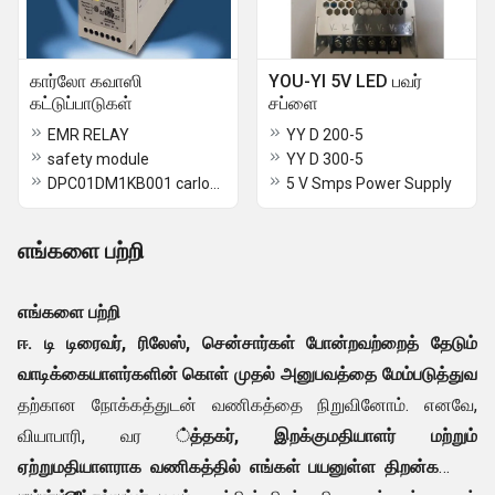
கார்லோ கவாஸி
YOU-YI 5V LED பவர்
கட்டுப்பாடுகள்
சப்ளை
EMR RELAY
YY D 200-5
safety module
YY D 300-5
DPC01DM1KB001 carlogavazzi
5 V Smps Power Supply
எங்களை பற்றி
எங்களை பற்றி
ஈ
. டி டிரைவர், ரிலேஸ், சென்சார்கள் போன்றவற்றைத் தேடும்
வாடிக்கையாளர்களின் கொள்
முதல் அனுபவத்தை மேம்படுத்துவ
தற்கான நோக்கத்துடன் வணிகத்தை நிறுவினோம். எனவே,
வியாபாரி, வர
்த்தகர், இறக்குமதியாளர் மற்றும்
ஏற்றுமதியாளராக வணிகத்தில் எங்கள் பயனுள்ள திறன்களைப்