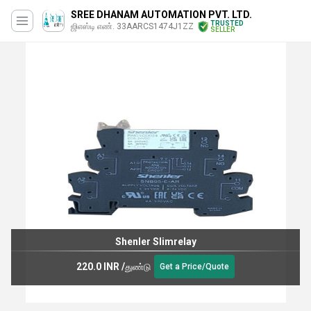
SREE DHANAM AUTOMATION PVT. LTD.
TRUSTED
ஜிஎஸ்டி எண். 33AARCS1474J1ZZ
SELLER
Shenler Slimrelay
220.0 INR
/
துண்டு
Get a Price/Quote