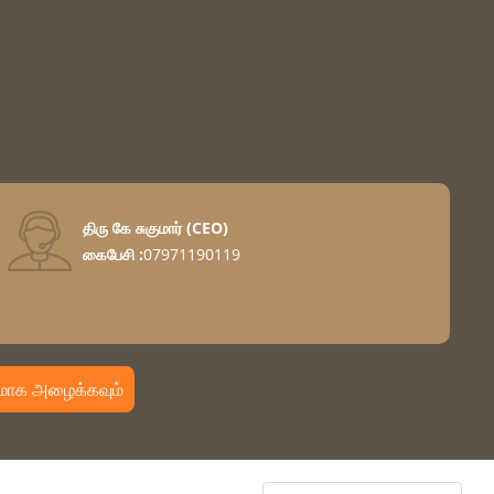
திரு கே சுகுமார்
(
CEO
)
கைபேசி :
07971190119
வர்
ாக அழைக்கவும்