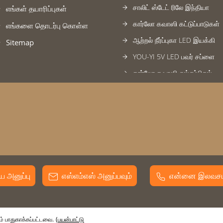
சாலிட் ஸ்டேட் ரிலே இந்தியா
எங்கள் தயாரிப்புகள்
கார்லோ கவாஸி கட்டுப்பாடுகள்
எங்களை தொடர்பு கொள்ள
ஆற்றல் நீர்ப்புகா LED இயக்கி
Sitemap
YOU-YI 5V LED பவர் சப்ளை
கார்லோ கவாஸி எஸ்எம்பிஎஸ்
LED மின்சாரம் -TAM
புகைப்பட சென்சார்
சாலிட் ஸ்டேட் ரிலே
சுவிட்ச் பயன்முறை பவர் சப்ளை
பாதுகாப்பு ஒளி திரை
மீன்வெல் தலைமையிலான டிரை
அனுப்பு
எஸ்எம்எஸ் அனுப்பவும்
என்னை இலவசம
எஸ்எம்பிஎஸ் &amp; பவர் சப்ளை
டின் ரயில் மின்சாரம்
பாதுகாக்கப்பட்டவை.
(பயன்பாட்டு
FOTEK பவர் ரெகுலேட்டர்