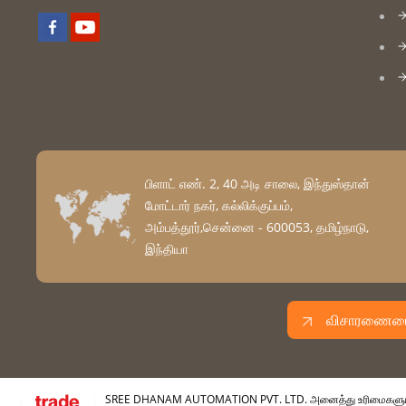
பிளாட் எண். 2, 40 அடி சாலை, இந்துஸ்தான்
மோட்டார் நகர், கல்லிக்குப்பம்,
அம்பத்தூர்,சென்னை - 600053, தமிழ்நாடு,
இந்தியா
விசாரணையை 
SREE DHANAM AUTOMATION PVT. LTD. அனைத்து உரிமைகளும் 